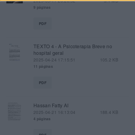
2025-09-17 20:26:32
3.1 MB
9 páginas
PDF
TEXTO 4 - A Psicoterapia Breve no
hospital geral
2025-04-24 17:15:51
105.2 KB
11 páginas
PDF
Hassan Fatty AI
2025-04-21 16:13:04
188.4 KB
4 páginas
PDF