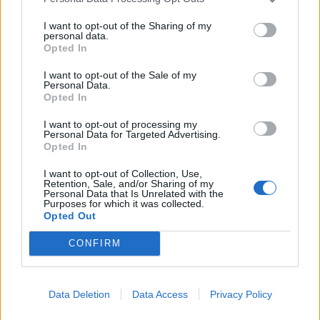
Carrie Ann Ryan [Circulo de Dante 1.5] -
Um Casamento Com Asas
I want to opt-out of the Sharing of my
personal data.
2025-10-09 21:23:08
344.2 KB
Opted In
7 páginas
I want to opt-out of the Sale of my
Personal Data.
PDF
Opted In
I want to opt-out of processing my
Personal Data for Targeted Advertising.
Opted In
Christina Lauren - [Selvagem Irresistivel
1.5] - Sweet Filthy Morning
I want to opt-out of Collection, Use,
2025-09-18 16:02:59
389.8 KB
Retention, Sale, and/or Sharing of my
Personal Data that Is Unrelated with the
7 páginas
Purposes for which it was collected.
Opted Out
PDF
CONFIRM
C. M. Stunich - The Havoc Boys 05 -
Data Deletion
Data Access
Privacy Policy
Victory