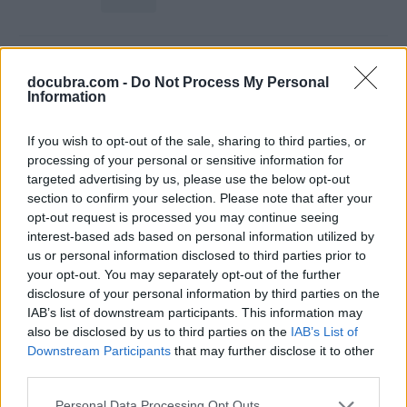
Jumper Bell - RECEPCIONISTA 2.5 -
Agradecendo a Recepcionista
docubra.com -
Do Not Process My Personal
Information
2025-10-28 20:50:54
427.6 KB
14 páginas
If you wish to opt-out of the sale, sharing to third parties, or
processing of your personal or sensitive information for
PDF
targeted advertising by us, please use the below opt-out
section to confirm your selection. Please note that after your
opt-out request is processed you may continue seeing
interest-based ads based on personal information utilized by
Iris Morland - The Flower Shop Sisters
us or personal information disclosed to third parties prior to
1.1 - Petal Pluker (Bonus)
your opt-out. You may separately opt-out of the further
2025-10-27 20:45:27
703.9 KB
disclosure of your personal information by third parties on the
14 páginas
IAB’s list of downstream participants. This information may
also be disclosed by us to third parties on the
IAB’s List of
PDF
Downstream Participants
that may further disclose it to other
third parties.
Personal Data Processing Opt Outs