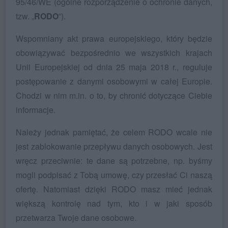
95/46/WE (ogólne rozporządzenie o ochronie danych,
tzw. „
RODO
”).
Wspomniany akt prawa europejskiego, który będzie
obowiązywać bezpośrednio we wszystkich krajach
Unii Europejskiej od dnia 25 maja 2018 r., reguluje
postępowanie z danymi osobowymi w całej Europie.
Chodzi w nim m.in. o to, by chronić dotyczące Ciebie
informacje.
Należy jednak pamiętać, że celem RODO wcale nie
jest zablokowanie przepływu danych osobowych. Jest
wręcz przeciwnie: te dane są potrzebne, np. byśmy
mogli podpisać z Tobą umowę, czy przesłać Ci naszą
ofertę. Natomiast dzięki RODO masz mieć jednak
większą kontrolę nad tym, kto i w jaki sposób
przetwarza Twoje dane osobowe.