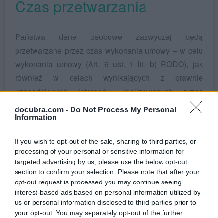
Czas przetwarzania
Państwa dane osobowe zazwyczaj będą
przetwarzane przez czas wykonania umowy – w celu
wykonania umowy (Art. 6 ust. 1 lit. b) RODO), jak
również w celach wynikających z prawnie
uzasadnionych interesów realizowanych przez
Administratora lub przez stronę trzecią (Art. 6 ust. 1 lit.
docubra.com -
Do Not Process My Personal
f) RODO).
Information
Po wykonaniu / zakończeniu umowy, dane będą
If you wish to opt-out of the sale, sharing to third parties, or
processing of your personal or sensitive information for
przetwarzane dalej – jednakże w celach
targeted advertising by us, please use the below opt-out
archiwizacyjnych, na podstawie art. 74 ustawy z dnia
section to confirm your selection. Please note that after your
29 września 1994 r. o rachunkowości (Art. 6 ust. 1 lit.
opt-out request is processed you may continue seeing
interest-based ads based on personal information utilized by
c) RODO).
us or personal information disclosed to third parties prior to
your opt-out. You may separately opt-out of the further