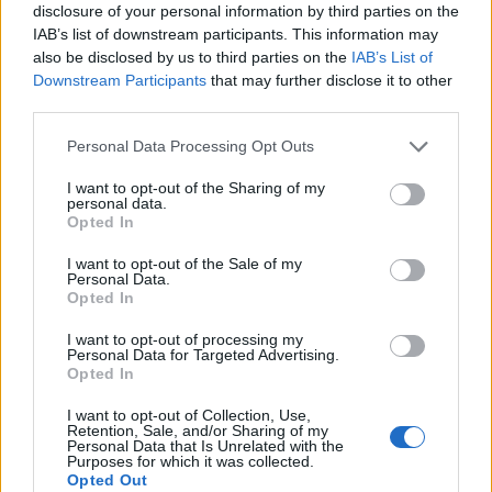
Przekazywanie innym
disclosure of your personal information by third parties on the
IAB’s list of downstream participants. This information may
podmiotom
also be disclosed by us to third parties on the
IAB’s List of
Downstream Participants
that may further disclose it to other
third parties.
Państwa dane osobowe mogą być przekazywane
Personal Data Processing Opt Outs
innym podmiotom, w celu wykonania umowy /
wykonania usługi (Art. 6 ust. 1 lit. b) RODO), jak
I want to opt-out of the Sharing of my
personal data.
również w celach określonych w art. Art. 6 ust. 1 lit. f)
Opted In
RODO. Administrator oświadcza, że nie przekazuje
I want to opt-out of the Sale of my
Personal Data.
Danych do państwa trzeciego lub organizacji
Opted In
międzynarodowej (czyli poza Europejski Obszar
I want to opt-out of processing my
Gospodarczy („EOG”). Administrator oświadcza
Personal Data for Targeted Advertising.
również, że nie korzysta z podwykonawców, którzy
Opted In
przekazują dane poza EOG. w przypadku, gdyby
I want to opt-out of Collection, Use,
Retention, Sale, and/or Sharing of my
sytuacja się zmieniła, w przypadku zajścia
Personal Data that Is Unrelated with the
Purposes for which it was collected.
konieczności korzystania z podwykonawców albo
Opted Out